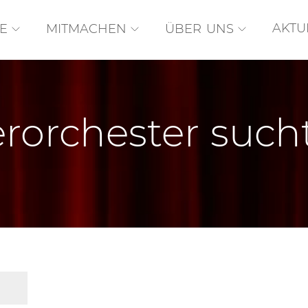
AKTU
E
MITMACHEN
ÜBER UNS
rorchester suc