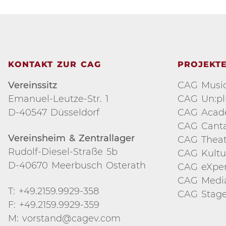
KONTAKT ZUR CAG
PROJEKT
Vereinssitz
CAG Music
Emanuel-Leutze-Str. 1
CAG Un:p
D-40547 Düsseldorf
CAG Aca
CAG Cant
Vereinsheim & Zentrallager
CAG Theat
Rudolf-Diesel-Straße 5b
CAG Kultu
D-40670 Meerbusch Osterath
CAG eXper
CAG Medi
T: +49.2159.9929-358
CAG Stage
F: +49.2159.9929-359
M: vorstand@cagev.com