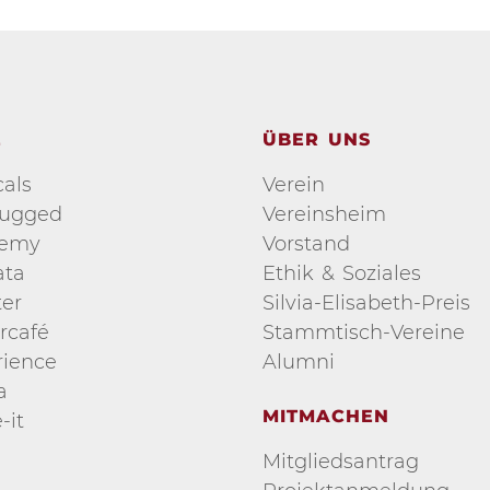
E
ÜBER UNS
als
Verein
lugged
Vereinsheim
demy
Vorstand
ata
Ethik & Soziales
er
Silvia-Elisabeth-Preis
rcafé
Stammtisch-Vereine
ience
Alumni
a
MITMACHEN
-it
Mitgliedsantrag