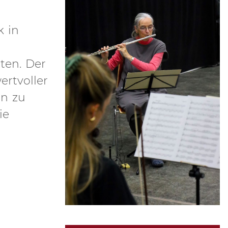
k in
ten. Der
rtvoller
in zu
ie