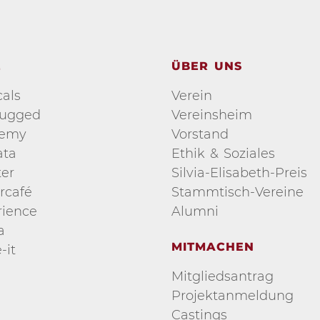
E
ÜBER UNS
als
Verein
lugged
Vereinsheim
demy
Vorstand
ata
Ethik & Soziales
er
Silvia-Elisabeth-Preis
rcafé
Stammtisch-Vereine
ience
Alumni
a
MITMACHEN
-it
Mitgliedsantrag
Projektanmeldung
Castings