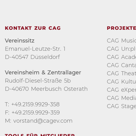
KONTAKT ZUR CAG
PROJEKT
Vereinssitz
CAG Music
Emanuel-Leutze-Str. 1
CAG Un:p
D-40547 Düsseldorf
CAG Aca
CAG Cant
Vereinsheim & Zentrallager
CAG Theat
Rudolf-Diesel-Straße 5b
CAG Kultu
D-40670 Meerbusch Osterath
CAG eXper
CAG Medi
T: +49.2159.9929-358
CAG Stage
F: +49.2159.9929-359
M: vorstand@cagev.com
TOOLS FÜR MITGLIEDER