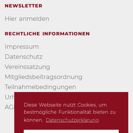
NEWSLETTER
Hier anmelden
RECHTLICHE INFORMATIONEN
Impressum
Datenschutz
Vereinssatzung
Mitgliedsbeitragsordnung
Teilnahmebedingungen
Urheberschutz
Diese Webseite nutzt Cookies, um
AGB
bestmögliche Funktionalität bieten zu
können.
Datenschutzerklärung
© 2007-2026 Creative Arts Group e.V.