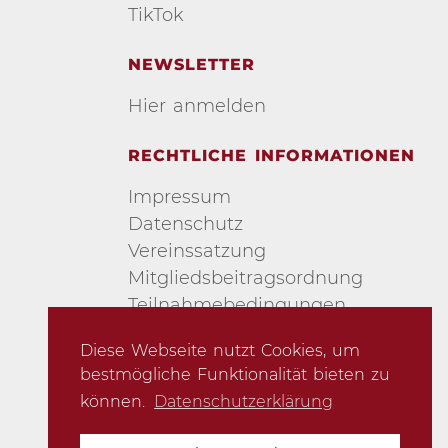
TikTok
NEWSLETTER
Hier anmelden
RECHTLICHE INFORMATIONEN
Impressum
Datenschutz
Vereinssatzung
Mitgliedsbeitragsordnung
Teilnahmebedingungen
Urheberschutz
Diese Webseite nutzt Cookies, um
AGB
bestmögliche Funktionalität bieten zu
können.
Datenschutzerklärung