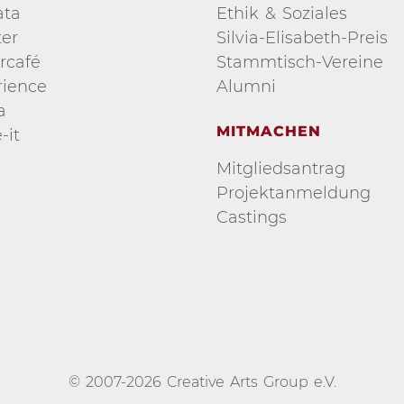
ata
Ethik & Soziales
er
Silvia-Elisabeth-Preis
rcafé
Stammtisch-Vereine
ience
Alumni
a
MITMACHEN
-it
Mitgliedsantrag
Projektanmeldung
Castings
© 2007-2026 Creative Arts Group e.V.