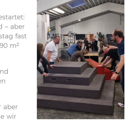
startet:
d – aber
tag fast
190 m²
und
en
r aber
e wir