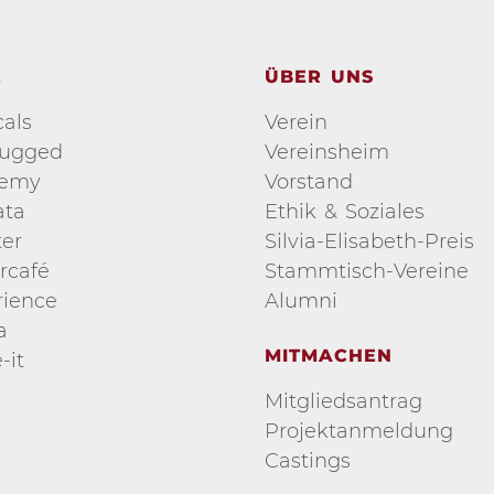
E
ÜBER UNS
als
Verein
lugged
Vereinsheim
demy
Vorstand
ata
Ethik & Soziales
er
Silvia-Elisabeth-Preis
rcafé
Stammtisch-Vereine
ience
Alumni
a
MITMACHEN
-it
Mitgliedsantrag
Projektanmeldung
Castings