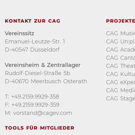
KONTAKT ZUR CAG
PROJEKT
Vereinssitz
CAG Music
Emanuel-Leutze-Str. 1
CAG Un:p
D-40547 Düsseldorf
CAG Aca
CAG Cant
Vereinsheim & Zentrallager
CAG Theat
Rudolf-Diesel-Straße 5b
CAG Kultu
D-40670 Meerbusch Osterath
CAG eXper
CAG Medi
T: +49.2159.9929-358
CAG Stage
F: +49.2159.9929-359
M: vorstand@cagev.com
TOOLS FÜR MITGLIEDER