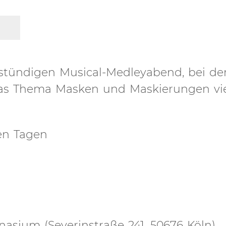
instündigen Musical-Medleyabend, bei d
as Thema Masken und Maskierungen viel
en Tagen
asium (Severinstraße 241, 50676 Köln)