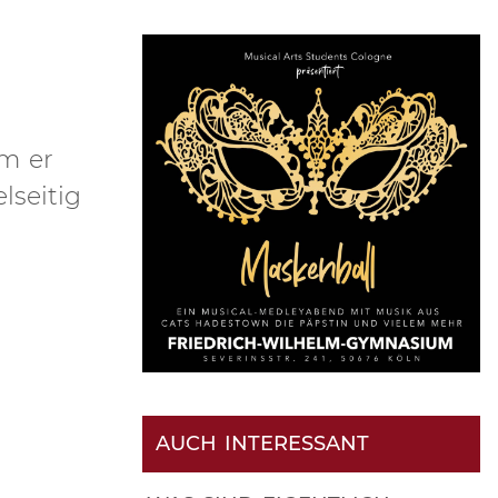
em er
seitig
AUCH INTERESSANT