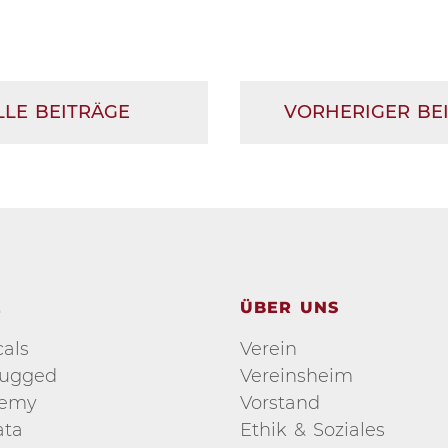
LLE BEITRÄGE
VORHERIGER BE
E
ÜBER UNS
als
Verein
lugged
Vereinsheim
demy
Vorstand
ata
Ethik & Soziales