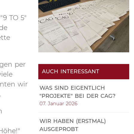
"9 TO 5"
rde
tte
ngen per
AUCH INTERESSANT
iele
nten wir
WAS SIND EIGENTLICH
.
"PROJEKTE" BEI DER CAG?
07. Januar 2026
m
WIR HABEN (ERSTMAL)
AUSGEPROBT
Höhe!"