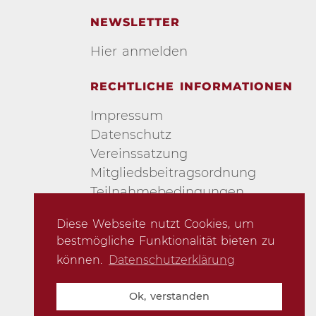
NEWSLETTER
Hier anmelden
RECHTLICHE INFORMATIONEN
Impressum
Datenschutz
Vereinssatzung
Mitgliedsbeitragsordnung
Teilnahmebedingungen
Urheberschutz
Diese Webseite nutzt Cookies, um
AGB
bestmögliche Funktionalität bieten zu
können.
Datenschutzerklärung
Ok, verstanden