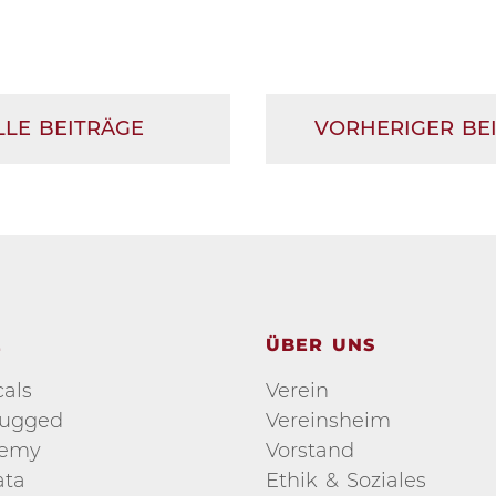
LLE BEITRÄGE
VORHERIGER BE
E
ÜBER UNS
als
Verein
lugged
Vereinsheim
demy
Vorstand
ata
Ethik & Soziales