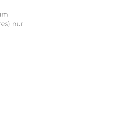
eim
res) nur