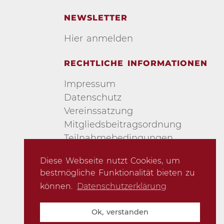
NEWSLETTER
Hier anmelden
RECHTLICHE INFORMATIONEN
Impressum
Datenschutz
Vereinssatzung
Mitgliedsbeitragsordnung
Teilnahmebedingungen
Urheberschutz
Diese Webseite nutzt Cookies, um
AGB
bestmögliche Funktionalität bieten zu
können.
Datenschutzerklärung
Ok, verstanden