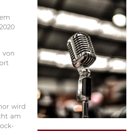
dem
.2020
g von
ort
hor wird
cht am
ock-