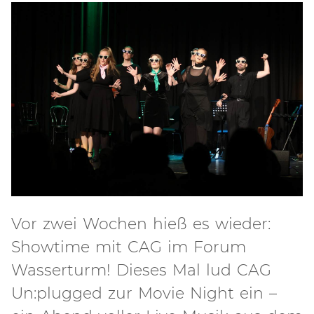
Vor zwei Wochen hieß es wieder:
Showtime mit CAG im Forum
Wasserturm! Dieses Mal lud CAG
Un:plugged zur Movie Night ein –