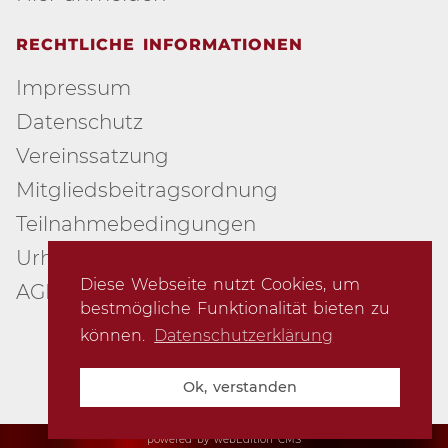
RECHTLICHE INFORMATIONEN
Impressum
Datenschutz
Vereinssatzung
Mitgliedsbeitragsordnung
Teilnahmebedingungen
Urheberschutz
Diese Webseite nutzt Cookies, um
AGB
bestmögliche Funktionalität bieten zu
können.
Datenschutzerklärung
© 2007-2026 Creative Arts Group e.V.
Ok, verstanden
powered by webEdition CMS