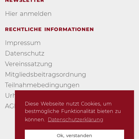
NEWSLETTER
Hier anmelden
RECHTLICHE INFORMATIONEN
Impressum
Datenschutz
Vereinssatzung
Mitgliedsbeitragsordnung
Teilnahmebedingungen
Urheberschutz
Diese Webseite nutzt Cookies, um
AGB
bestmögliche Funktionalität bieten zu
können.
Datenschutzerklärung
© 2007-2026 Creative Arts Group e.V.
Ok, verstanden