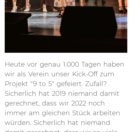
Heute vor genau 1.000 Tagen haben
wir als Verein unser Kick-Off zum
Projekt "9 to 5" gefeiert. Zufall?
Sicherlich hat 2019 niemand damit
gerechnet, dass wir 2022 noch
immer am gleichen Stück arbeiten
würden. Sicherlich hat niemand